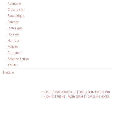
Aventure
C'est la vie !
Fantastique
Fantasy
Historique
Horreur
Humour
Policier
Romance
Science-fiction
Thriller
Théâtre
PROPULSÉ PAR WORDPRESS
| BOB ET JEAN-MICHEL PAR
INKONIKO
|
THEME : PACHYDERM BY
CAROLINE MOORE
.