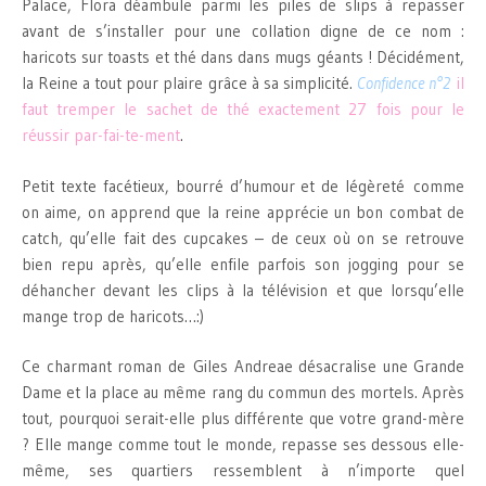
Palace, Flora déambule parmi les piles de slips à repasser
avant de s’installer pour une collation digne de ce nom :
haricots sur toasts et thé dans dans mugs géants ! Décidément,
la Reine a tout pour plaire grâce à sa simplicité.
Confidence n°2
il
faut tremper le sachet de thé exactement 27 fois pour le
réussir par-fai-te-ment
.
Petit texte facétieux, bourré d’humour et de légèreté comme
on aime, on apprend que la reine apprécie un bon combat de
catch, qu’elle fait des cupcakes – de ceux où on se retrouve
bien repu après, qu’elle enfile parfois son jogging pour se
déhancher devant les clips à la télévision et que lorsqu’elle
mange trop de haricots…:)
Ce charmant roman de Giles Andreae désacralise une Grande
Dame et la place au même rang du commun des mortels. Après
tout, pourquoi serait-elle plus différente que votre grand-mère
? Elle mange comme tout le monde, repasse ses dessous elle-
même, ses quartiers ressemblent à n’importe quel