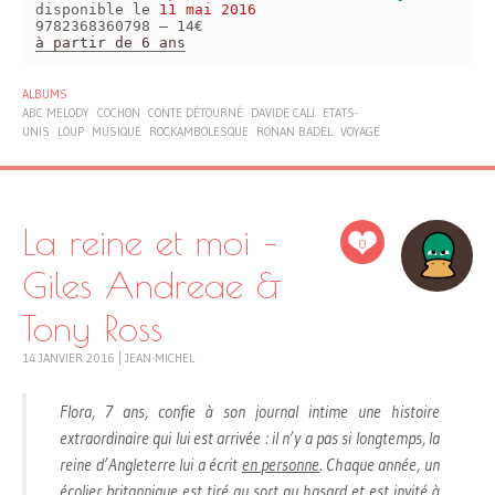
disponible le
11 mai 2016
9782368360798 – 14€
à partir de 6 ans
ALBUMS
ABC MELODY
COCHON
CONTE DÉTOURNÉ
DAVIDE CALI
ETATS-
UNIS
LOUP
MUSIQUE
ROCKAMBOLESQUE
RONAN BADEL
VOYAGE
La reine et moi –
0
Giles Andreae &
Tony Ross
14 JANVIER 2016
|
JEAN-MICHEL
Flora, 7 ans, confie à son journal intime une histoire
extraordinaire qui lui est arrivée : il n’y a pas si longtemps, la
reine d’Angleterre lui a écrit
en personne
. Chaque année, un
écolier britannique est tiré au sort au hasard et est invité à