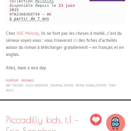
collection
Melokids
disponible depuis le
23 juin
2015
9782368360750 – 8€
à partir de 7 ans
Chez
ABC Melody
, ils ne font pas les choses à moitié, c’est du
sérieux voyez-vous : vous trouverez
ici
des fiches d’activités
autour du roman à télécharger gratuitement – en français et en
anglais.
Allez, have a nice day.
HUMOUR
ROMANS
ABC MELODY
GILES ANDREAE
JOURNAL INTIME
REINE D'ANGLETERRE
TONY
ROSS
Piccadilly kids, t.1 –
0
Eric Senabre