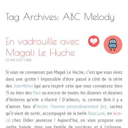
SKIP
Tag Archives:
ABC Melody
TO
CONTENT
En vadrouille avec
0
Magali Le Huche
25 MAI 2017
|
BOB
Si vous ne connaissez pas Magali Le Huche, c’est que vous vivez
dans une grotte ! Impossible d’être passé à côté de la série
des
Jean-Michel
(qui aura inspiré celui que vous connaissez bien
?) ou bien des
Paco
ou encore de toutes les dizaines et dizaines
d’histoires qu’elle a illustré ! D’ailleurs, si, comme Bob il y a
d’autres fans d’
Hector, l’homme extraordinairement fort
, sachez
qu’il vient de sortir, accompagné de la belle
Rosa-Lune
, en
livre-
cd
chez Didier jeunesse ! Aujourd’hui, on vous propose une
petite balade, dans une famille de sorcières et à Lisbonne,