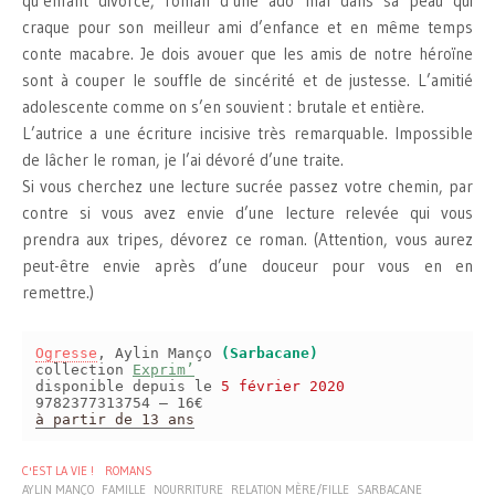
qu’enfant divorcé, roman d’une ado mal dans sa peau qui
craque pour son meilleur ami d’enfance et en même temps
conte macabre. Je dois avouer que les amis de notre héroïne
sont à couper le souffle de sincérité et de justesse. L’amitié
adolescente comme on s’en souvient : brutale et entière.
L’autrice a une écriture incisive très remarquable. Impossible
de lâcher le roman, je l’ai dévoré d’une traite.
Si vous cherchez une lecture sucrée passez votre chemin, par
contre si vous avez envie d’une lecture relevée qui vous
prendra aux tripes, dévorez ce roman. (Attention, vous aurez
peut-être envie après d’une douceur pour vous en en
remettre.)
Ogresse
, Aylin Manço
(Sarbacane)
collection
Exprim’
disponible depuis le
5 février 2020
9782377313754 – 16€
à partir de 13 ans
C'EST LA VIE !
ROMANS
AYLIN MANÇO
FAMILLE
NOURRITURE
RELATION MÈRE/FILLE
SARBACANE