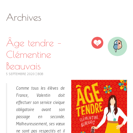
SKIP
Archives
TO
CONTENT
Âge tendre –
0
Clémentine
Beauvais
5 SEPTEMBRE 2020
|
BOB
Comme tous les élèves de
France, Valentin doit
effectuer son service civique
obligatoire avant son
passage en seconde.
Malheureusement, ses vœux
ne sont pas respectés et il