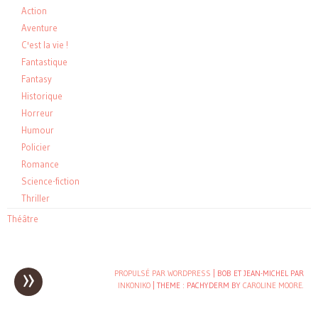
Action
Aventure
C'est la vie !
Fantastique
Fantasy
Historique
Horreur
Humour
Policier
Romance
Science-fiction
Thriller
Théâtre
»
Post
PROPULSÉ PAR WORDPRESS
| BOB ET JEAN-MICHEL PAR
INKONIKO
|
THEME : PACHYDERM BY
CAROLINE MOORE
.
navigation