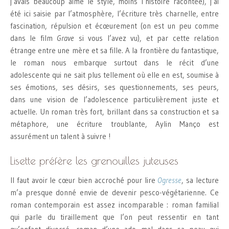
j’avais beaucoup aimé le style, moins l’histoire racontée), j’ai
été ici saisie par l’atmosphère, l’écriture très charnelle, entre
fascination, répulsion et écœurement (on est un peu comme
dans le film
Grave
si vous l’avez vu), et par cette relation
étrange entre une mère et sa fille. A la frontière du fantastique,
le roman nous embarque surtout dans le récit d’une
adolescente qui ne sait plus tellement où elle en est, soumise à
ses émotions, ses désirs, ses questionnements, ses peurs,
dans une vision de l’adolescence particulièrement juste et
actuelle. Un roman très fort, brillant dans sa construction et sa
métaphore, une écriture troublante, Aylin Manço est
assurément un talent à suivre !
Lisette préfère les grenouilles juteuses
Il faut avoir le cœur bien accroché pour lire
Ogresse
, sa lecture
m’a presque donné envie de devenir pesco-végétarienne. Ce
roman contemporain est assez incomparable : roman familial
qui parle du tiraillement que l’on peut ressentir en tant