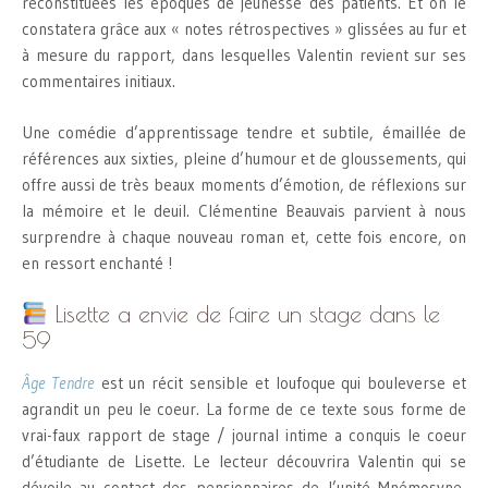
reconstituées les époques de jeunesse des patients. Et on le
constatera grâce aux « notes rétrospectives » glissées au fur et
à mesure du rapport, dans lesquelles Valentin revient sur ses
commentaires initiaux.
Une comédie d’apprentissage tendre et subtile, émaillée de
références aux sixties, pleine d’humour et de gloussements, qui
offre aussi de très beaux moments d’émotion, de réflexions sur
la mémoire et le deuil. Clémentine Beauvais parvient à nous
surprendre à chaque nouveau roman et, cette fois encore, on
en ressort enchanté !
Lisette a envie de faire un stage dans le
59
Âge Tendre
est un récit sensible et loufoque qui bouleverse et
agrandit un peu le coeur. La forme de ce texte sous forme de
vrai-faux rapport de stage / journal intime a conquis le coeur
d’étudiante de Lisette. Le lecteur découvrira Valentin qui se
dévoile au contact des pensionnaires de l’unité Mnémosyne,