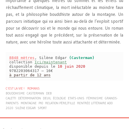
importante à quelques mètres du sommet et les effets du
réchauffement climatique, la mort inéluctable au moindre faux
pas, et la philosophie bouddhiste autour de la montagne. Un
parcours initiatique qui va ainsi bien au-delà de l’exploit sportif
pour se découvrir soi et le monde qui nous entoure. Un roman
tout aussi engagé que le précédent, sur la préservation de la
nature, avec une héroïne toute aussi attachante et déterminée.
8848 mètres
, Silène Edgar
(Casterman)
collection
Ici/maintenant
disponible depuis le
10 juin 2020
9782203064317 – 16€
à partir de 12 ans
C'EST LA VIE !
ROMANS
BOUDDHISME
CASTERMAN
DEB
CALETTI
DÉTERMINATION
DEUIL
ÉCOLOGIE
ETATS-UNIS
FÉMINISME
GRANDS-
PARENTS
MONTAGNE
PKJ
RELATION PÈRE/FILLE
RENTRÉE LITTÉRAIRE ADO
2020
SILÈNE EDGAR
SPORT