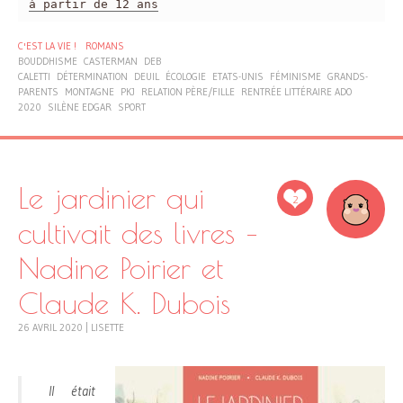
à partir de 12 ans
C'EST LA VIE !
ROMANS
BOUDDHISME
CASTERMAN
DEB
CALETTI
DÉTERMINATION
DEUIL
ÉCOLOGIE
ETATS-UNIS
FÉMINISME
GRANDS-
PARENTS
MONTAGNE
PKJ
RELATION PÈRE/FILLE
RENTRÉE LITTÉRAIRE ADO
2020
SILÈNE EDGAR
SPORT
Le jardinier qui
2
cultivait des livres –
Nadine Poirier et
Claude K. Dubois
26 AVRIL 2020
|
LISETTE
Il était