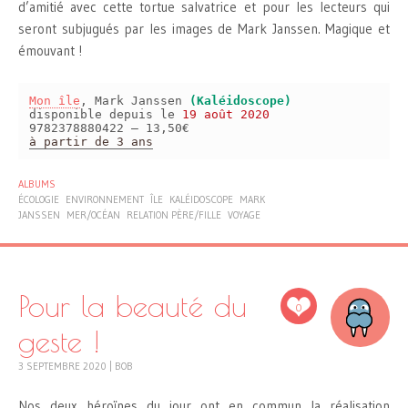
d’amitié avec cette tortue salvatrice et pour les lecteurs qui
seront subjugués par les images de Mark Janssen. Magique et
émouvant !
Mon île
, Mark Janssen
(Kaléidoscope)
disponible depuis le
19 août 2020
9782378880422 – 13,50€
à partir de 3 ans
ALBUMS
ÉCOLOGIE
ENVIRONNEMENT
ÎLE
KALÉIDOSCOPE
MARK
JANSSEN
MER/OCÉAN
RELATION PÈRE/FILLE
VOYAGE
Pour la beauté du
0
geste !
3 SEPTEMBRE 2020
|
BOB
Nos deux héroïnes du jour ont en commun la réalisation