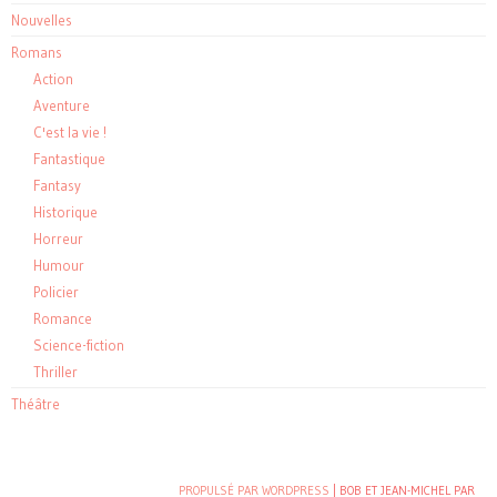
Nouvelles
Romans
Action
Aventure
C'est la vie !
Fantastique
Fantasy
Historique
Horreur
Humour
Policier
Romance
Science-fiction
Thriller
Théâtre
PROPULSÉ PAR WORDPRESS
| BOB ET JEAN-MICHEL PAR