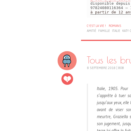
disponible depui
97824080116364 – 
à partir de 12 an
C'EST LA VIE !
ROMANS
AMITIÉ
FAMILLE
ITALIE
KATY
Tous les br
8 SEPTEMBRE 2018
|
BOB
1
Italie, 1905. Pour
s’apprête à tuer so
jusqu’aux yeux, elle
avant de viser s
meurtre, Graziella 
son jugement, jusq
terre lui offre la fui