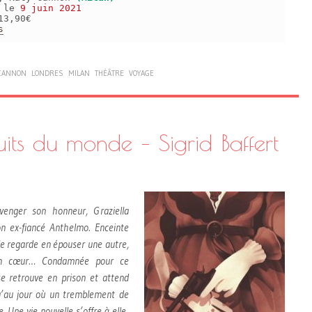
s le
9 juin 2021
13,90€
s
 CANNON
LONDRES
MILAN
THÉÂTRE
VOYAGE
uits du monde – Sigrid Baffert
 venger son honneur, Graziella
n ex-fiancé Anthelmo. Enceinte
 le regarde en épouser une autre,
on cœur… Condamnée pour ce
se retrouve en prison et attend
u’au jour où un tremblement de
te. Une vie nouvelle s’offre à elle,