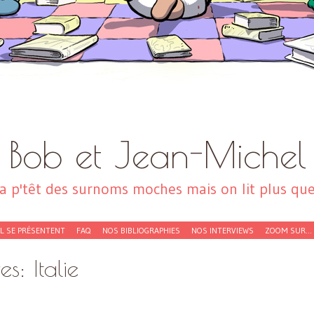
Bob et Jean-Michel
a p'têt des surnoms moches mais on lit plus que 
EL SE PRÉSENTENT
FAQ
NOS BIBLIOGRAPHIES
NOS INTERVIEWS
ZOOM SUR…
ves:
Italie