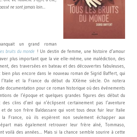
passé ne sont jamais loin…
anquait un grand roman
les bruits du monde
! Un destin de femme, une histoire d’amour
aver plus important que la vie elle-même, une malédiction, des
nent, des traversées en bateau et des découvertes fabuleuses,
et bien plus encore dans le nouveau roman de Sigrid Baffert, qui
l’Italie et la France du début du XXème siècle. On notera
ail de documentation pour ce roman historique où des événements
entions de l’époque et quelques grandes figures des début du
 des clins d’œil qui n’éclipsent certainement pas l’aventure
 et de son frère Baldassare qui vont tous deux fuir leur Italie
e la France, où ils espèrent non seulement échapper aux
départ mais également retrouver leur frère aîné, Tommaso,
t voilà des années… Mais si la chance semble sourire à cette