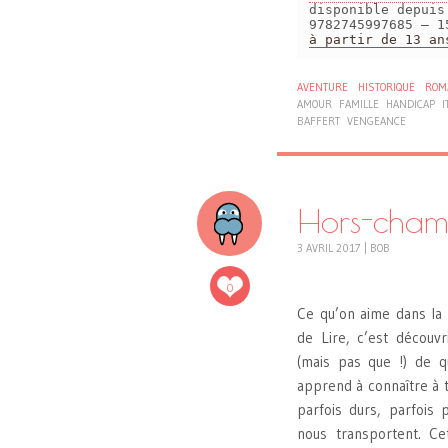
disponible depui
9782745997685 – 1
à partir de 13 an
AVENTURE
HISTORIQUE
ROM
AMOUR
FAMILLE
HANDICAP
I
BAFFERT
VENGEANCE
Hors-cham
3 AVRIL 2017
|
BOB
0
Ce qu’on aime dans la 
de Lire, c’est découvr
(mais pas que !) de qu
apprend à connaître à t
parfois durs, parfois p
nous transportent. Ce