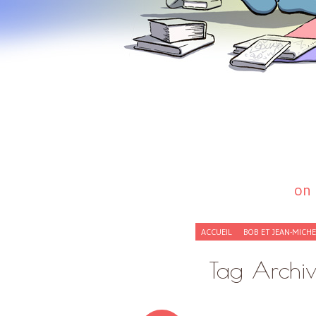
on 
SKIP
ACCUEIL
BOB ET JEAN-MICH
TO
CONTENT
Tag Archi