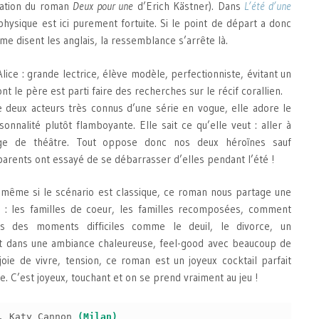
tation du roman
Deux pour une
d’Erich Kästner). Dans
L’été d’une
hysique est ici purement fortuite. Si le point de départ a donc
me disent les anglais, la ressemblance s’arrête là.
lice : grande lectrice, élève modèle, perfectionniste, évitant un
t le père est parti faire des recherches sur le récif corallien.
 de deux acteurs très connus d’une série en vogue, elle adore le
nnalité plutôt flamboyante. Elle sait ce qu’elle veut : aller à
age de théâtre. Tout oppose donc nos deux héroïnes sauf
parents ont essayé de se débarrasser d’elles pendant l’été !
l, même si le scénario est classique, ce roman nous partage une
le : les familles de coeur, les familles recomposées, comment
s des moments difficiles comme le deuil, le divorce, un
 dans une ambiance chaleureuse, feel-good avec beaucoup de
 joie de vivre, tension, ce roman est un joyeux cocktail parfait
e. C’est joyeux, touchant et on se prend vraiment au jeu !
, Katy Cannon
(Milan)