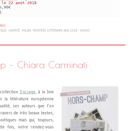
s le
22 août 2018
5,90€
s
ANS
TALIE
LIBERTÉ
MILAN
RENTRÉE LITTÉRAIRE ADO 2018
SIGRID
p – Chiara Carminati
collection
Encrage
, à la Joie
ir la littérature européenne
alité, ses auteurs que l’on
ravers de très beaux textes,
oétiques mais qui, toujours,
tte fois, notre rendez-vous