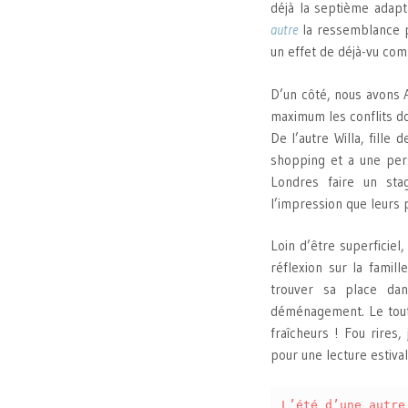
déjà la septième adap
autre
la ressemblance p
un effet de déjà-vu com
D’un côté, nous avons A
maximum les conflits don
De l’autre Willa, fille
shopping et a une perso
Londres faire un st
l’impression que leurs 
Loin d’être superficie
réflexion sur la famil
trouver sa place dan
déménagement. Le tout
fraîcheurs ! Fou rires,
pour une lecture estival
L’été d’une autre