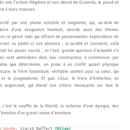
rès vite l’enfant illégitime et non désiré de Graziella, le passé et
nt à leurs trousses.
orté par une plume sensible et exigeante, qui, au-delà de
stoire d’une vengeance familiale, aborde aussi des thèmes
ns ce genre mais qui offrent de passionnantes explorations de
ernel, ou plutôt ici son absence ; la surdité et comment, voilà
tait les jeunes sourds ; et l’exil, grande question d’actualité s’il
es sont admirables dans leur construction, à commencer par
érable que déterminée, en proie à un conflit autant physique
ssare, le frère funambule, véritable soutien pour sa sœur, qui
r et le pragmatisme. Et puis César, le frère d’Anthelmo, un
t angoissant, qui étend son ombre menaçante sur tout le
, c’est le souffle de la liberté, la richesse d’une époque, des
l’émotion d’un grand roman d’aventure.
u monde
, Sigrid Baffert
(Milan)