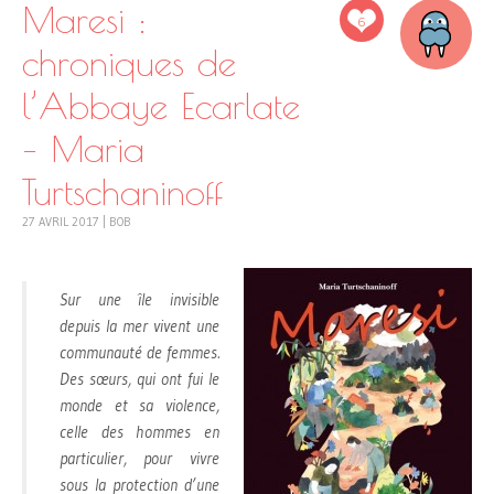
Maresi :
6
chroniques de
l’Abbaye Ecarlate
– Maria
Turtschaninoff
27 AVRIL 2017
|
BOB
Sur une île invisible
depuis la mer vivent une
communauté de femmes.
Des sœurs, qui ont fui le
monde et sa violence,
celle des hommes en
particulier, pour vivre
sous la protection d’une