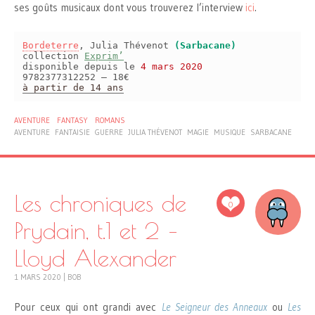
ses goûts musicaux dont vous trouverez l’interview
ici
.
Bordeterre
, Julia Thévenot
(Sarbacane)
collection
Exprim’
disponible depuis le
4 mars 2020
9782377312252 – 18€
à partir de 14 ans
AVENTURE
FANTASY
ROMANS
AVENTURE
FANTAISIE
GUERRE
JULIA THÉVENOT
MAGIE
MUSIQUE
SARBACANE
Les chroniques de
0
Prydain, t.1 et 2 –
Lloyd Alexander
1 MARS 2020
|
BOB
Pour ceux qui ont grandi avec
Le Seigneur des Anneaux
ou
Les