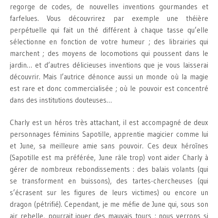
regorge de codes, de nouvelles inventions gourmandes et
farfelues. Vous découvrirez par exemple une théière
perpétuelle qui fait un thé différent à chaque tasse qu’elle
sélectionne en fonction de votre humeur ; des librairies qui
marchent ; des moyens de locomotions qui poussent dans le
jardin… et d’autres délicieuses inventions que je vous laisserai
découvrir. Mais l’autrice dénonce aussi un monde où la magie
est rare et donc commercialisée ; où le pouvoir est concentré
dans des institutions douteuses…
Charly est un héros très attachant, il est accompagné de deux
personnages féminins Sapotille, apprentie magicier comme lui
et June, sa meilleure amie sans pouvoir. Ces deux héroïnes
(Sapotille est ma préférée, June râle trop) vont aider Charly à
gérer de nombreux rebondissements : des balais volants (qui
se transforment en buissons), des tartes-chercheuses (qui
s’écrasent sur les figures de leurs victimes) ou encore un
dragon (pétrifié). Cependant, je me méfie de June qui, sous son
air rebelle, pourrait jouer des mauvais tours ; nous verrons si