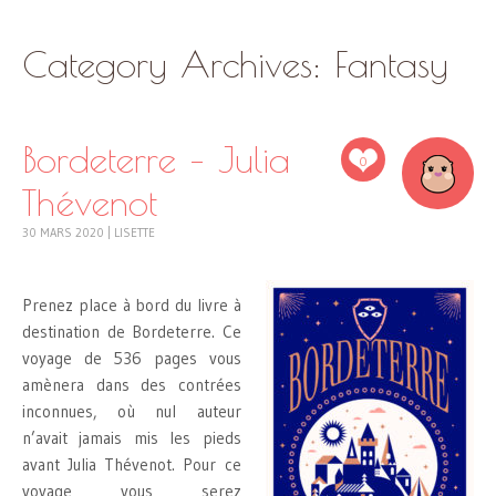
SKIP
Category Archives:
Fantasy
TO
CONTENT
Bordeterre – Julia
0
Thévenot
30 MARS 2020
|
LISETTE
Prenez place à bord du livre à
destination de Bordeterre. Ce
voyage de 536 pages vous
amènera dans des contrées
inconnues, où nul auteur
n’avait jamais mis les pieds
avant Julia Thévenot. Pour ce
voyage vous serez