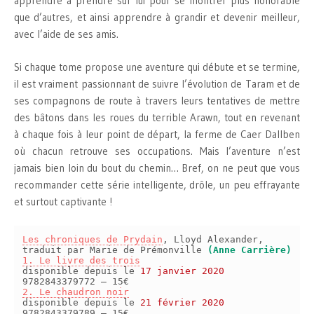
apprendre à prendre sur lui pour se montrer plus honorable
que d’autres, et ainsi apprendre à grandir et devenir meilleur,
avec l’aide de ses amis.
Si chaque tome propose une aventure qui débute et se termine,
il est vraiment passionnant de suivre l’évolution de Taram et de
ses compagnons de route à travers leurs tentatives de mettre
des bâtons dans les roues du terrible Arawn, tout en revenant
à chaque fois à leur point de départ, la ferme de Caer Dallben
où chacun retrouve ses occupations. Mais l’aventure n’est
jamais bien loin du bout du chemin… Bref, on ne peut que vous
recommander cette série intelligente, drôle, un peu effrayante
et surtout captivante !
Les chroniques de Prydain
, Lloyd Alexander,
traduit par Marie de Prémonville
(Anne Carrière)
1. Le livre des trois
disponible depuis le
17 janvier 2020
9782843379772 – 15€
2. Le chaudron noir
disponible depuis le
21 février 2020
9782843379789 – 15€