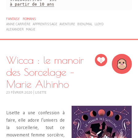
à partir de 10 ans
FANTASY
ROMANS
ANNE CARRIÈRE
APPRENTISSAGE
AVENTURE
BIEN/MAL
LLOYD
ALEXANDER
MAGIE
Wicca : le manoir
0
des Sorcelage –
Marie Alhinho
23 FÉVRIER 2020
|
LISETTE
Lisette a une confession à
faire, elle adore l’univers de
la sorcellerie, tout ce
mouvement femme sorcière,