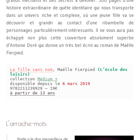
grands méchants et des secrets à dévoiler. 500 pages d’une
histoire extraordinaire de quête identitaire qui nous transporte
dans un univers riche et complexe, où une jeune fille va se
découvrir et grandir au contact d’une ribambelle de
personnages particulièrement intéressants. Il ne vous aura pas
échappé non plus cette couverture absolument superbe
d’Antoine Doré qui donne un très bel écrin au roman de Maëlle
Fierpied.
La fille sans nom
, Maëlle Fierpied
(L’école des
loisirs)
collection
Médium +
disponible depuis le
6 mars 2019
9782211239929 – 19€
à partir de 13 ans
L’arrache-mots
Iliade a le don merveilleux de