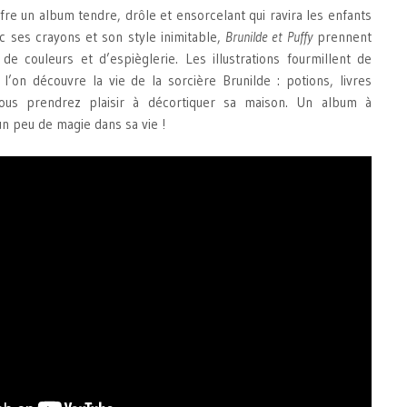
fre un album tendre, drôle et ensorcelant qui ravira les enfants
c ses crayons et son style inimitable,
Brunilde et Puffy
prennent
 de couleurs et d’espièglerie. Les illustrations fourmillent de
 l’on découvre la vie de la sorcière Brunilde : potions, livres
ous prendrez plaisir à décortiquer sa maison. Un album à
n peu de magie dans sa vie !