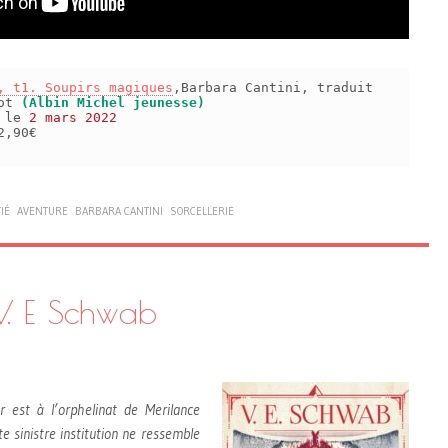
, t1. Soupirs magiques
,Barbara Cantini, traduit
iot
(Albin Michel jeunesse)
s le
2 mars 2022
2,90€
IÉ
AVENTURE
BARBARA CANTINI
SORCELLERIE
V. E Schwab
or est à l’orphelinat de Merilance
te sinistre institution ne ressemble