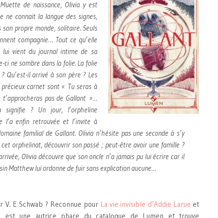
 Muette de naissance, Olivia y est
e ne connait la langue des signes,
s son propre monde, solitaire. Seuls
ennent compagnie… Tout ce qu’elle
e lui vient du journal intime de sa
-ci ne sombre dans la folie. La folie
 ? Qu’est-il arrivé à son père ? Les
 précieux carnet sont « Tu seras à
ne t’approcheras pas de Gallant »…
 signifie ? Un jour, l’orpheline
 l’a enfin retrouvée et l’invite à
domaine familial de Gallant. Olivia n’hésite pas une seconde à s’y
r cet orphelinat, découvrir son passé ; peut-être avoir une famille ?
rrivée, Olivia découvre que son oncle n’a jamais pu lui écrire car il
sin Matthew lui ordonne de fuir sans explication aucune…
ter V. E Schwab ? Reconnue pour
La vie invisible d’Addie Larue
et
 est une autrice phare du catalogue de Lumen et trouve