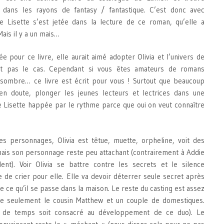
 dans les rayons de fantasy / fantastique. C’est donc avec
e Lisette s’est jetée dans la lecture de ce roman, qu’elle a
ais il y a un mais…
e pour ce livre, elle aurait aimé adopter Olivia et l’univers de
ut pas le cas. Cependant si vous êtes amateurs de romans
 sombre… ce livre est écrit pour vous ! Surtout que beaucoup
’en doute, plonger les jeunes lecteurs et lectrices dans une
le Lisette happée par le rythme parce que oui on veut connaître
s personnages, Olivia est têtue, muette, orpheline, voit des
mais son personnage reste peu attachant (contrairement à Addie
ent). Voir Olivia se battre contre les secrets et le silence
 de crier pour elle. Elle va devoir déterrer seule secret après
ce qu’il se passe dans la maison. Le reste du casting est assez
e seulement le cousin Matthew et un couple de domestiques.
us de temps soit consacré au développement de ce duo). Le