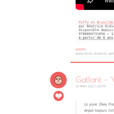
Puffy et Brunilde
par Béatrice Did
disponible depui
9788804731856 – 1
à partir de 6 ans
ALBUMS
ALBIN MICHEL JEUNESSE
AMIT
Gallant – 
10 MARS 2022
|
LISETTE
0
La jeune Olivia Pri
depuis toujours. Cet