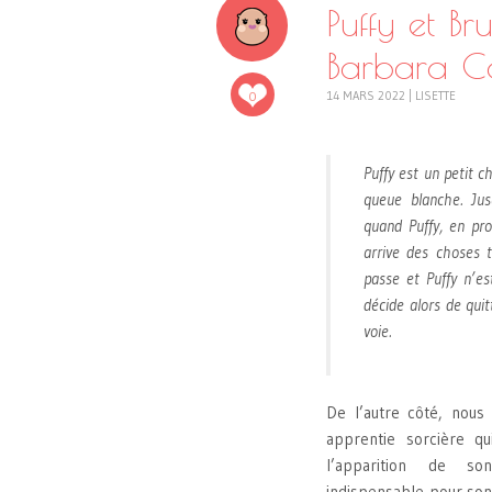
Puffy et Br
Barbara Ca
0
14 MARS 2022
|
LISETTE
Puffy est un petit ch
queue blanche. Jus
quand Puffy, en pro
arrive des choses 
passe et Puffy n’es
décide alors de qui
voie.
De l’autre côté, nous
apprentie sorcière qu
l’apparition de s
indispensable pour son 