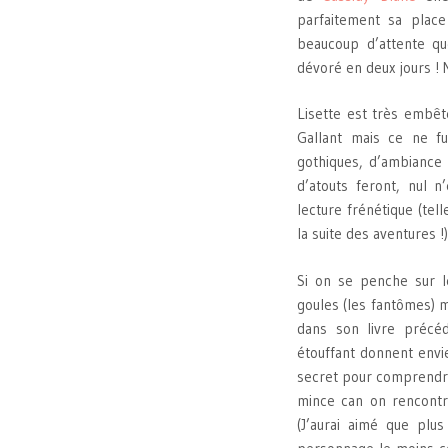
parfaitement sa place
beaucoup d’attente qu
dévoré en deux jours ! M
Lisette est très embêté
Gallant mais ce ne f
gothiques, d’ambiance
d’atouts feront, nul n
lecture frénétique (tel
la suite des aventures !)
Si on se penche sur le
goules (les fantômes) 
dans son livre précéd
étouffant donnent envie
secret pour comprendre 
mince can on rencontr
(J’aurai aimé que pl