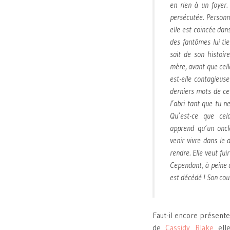
en rien à un foyer.
persécutée. Personn
elle est coincée dan
des fantômes lui ti
sait de son histoir
mère, avant que celle
est-elle contagieuse
derniers mots de ce
l’abri tant que tu 
Qu’est-ce que cela
apprend qu’un oncle
venir vivre dans le 
rendre. Elle veut fui
Cependant, à peine a
est décédé ! Son cou
Faut-il encore présen
de
Cassidy Blake
elle