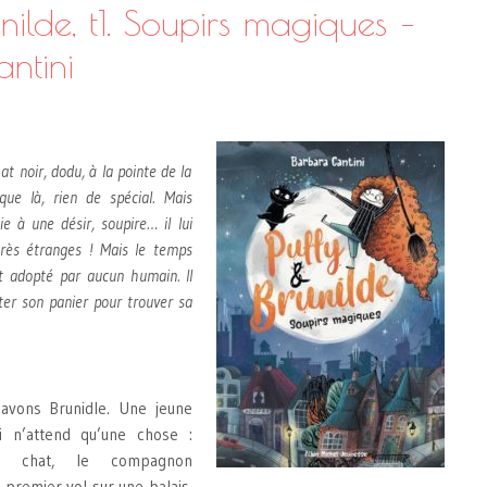
unilde, t1. Soupirs magiques –
ntini
at noir, dodu, à la pointe de la
que là, rien de spécial. Mais
ie à une désir, soupire… il lui
très étranges ! Mais le temps
t adopté par aucun humain. Il
tter son panier pour trouver sa
 avons Brunidle. Une jeune
i n’attend qu’une chose :
on chat, le compagnon
premier vol sur une balais.